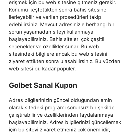
erişmek için bu web sitesine gitmeniz gerekir.
Konumu keşfettikten sonra bahis sitesine
ilerleyebilir ve verilen prosedürleri takip
edebilirsiniz. Mevcut adresinizle herhangi bir
sorun yaşamadan siteyi kullanmaya
başlayabilirsiniz. Bahis siteleri çok çeşitli
seçenekler ve özellikler sunar. Bu web
sitesindeki bilgilere ancak bu web sitesini
ziyaret ettikten sonra ulaşabilirsiniz. Bu yüzden
web sitesi bu kadar popüler.
Golbet Sanal Kupon
Adres bilgilerinizin güncel olduğundan emin
olarak sitedeki programı sorunsuz bir şekilde
çalıştırabilir ve özelliklerinden faydalanmaya
başlayabilirsiniz. Adres bilgilerinizi güncellemek
için bu siteyi ziyaret etmeniz çok önemlidir,