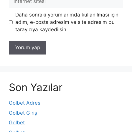
sitesi
Daha sonraki yorumlarımda kullanılması için
adım, e-posta adresim ve site adresim bu
tarayıcıya kaydedilsin.
Son Yazılar
Golbet Adresi
Golbet Giriş
Golbet