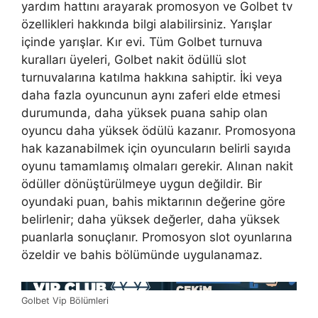
yardım hattını arayarak promosyon ve Golbet tv
özellikleri hakkında bilgi alabilirsiniz. Yarışlar
içinde yarışlar. Kır evi. Tüm Golbet turnuva
kuralları üyeleri, Golbet nakit ödüllü slot
turnuvalarına katılma hakkına sahiptir. İki veya
daha fazla oyuncunun aynı zaferi elde etmesi
durumunda, daha yüksek puana sahip olan
oyuncu daha yüksek ödülü kazanır. Promosyona
hak kazanabilmek için oyuncuların belirli sayıda
oyunu tamamlamış olmaları gerekir. Alınan nakit
ödüller dönüştürülmeye uygun değildir. Bir
oyundaki puan, bahis miktarının değerine göre
belirlenir; daha yüksek değerler, daha yüksek
puanlarla sonuçlanır. Promosyon slot oyunlarına
özeldir ve bahis bölümünde uygulanamaz.
Golbet Vip Bölümleri