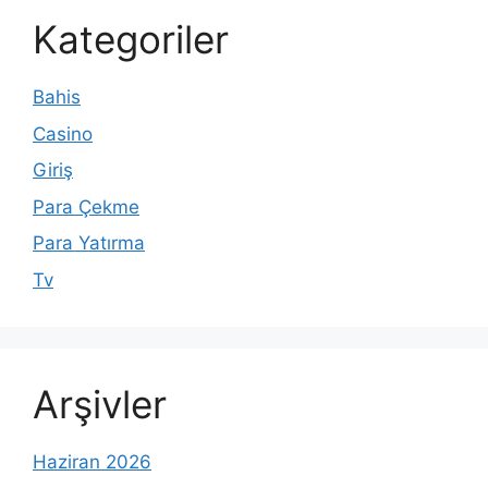
Kategoriler
Bahis
Casino
Giriş
Para Çekme
Para Yatırma
Tv
Arşivler
Haziran 2026