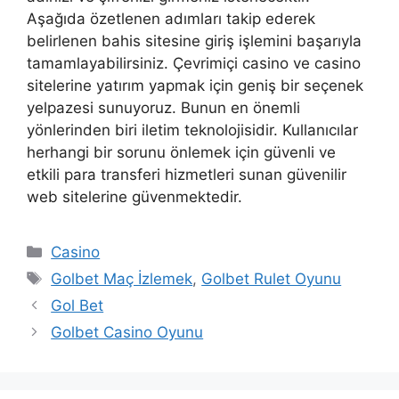
Aşağıda özetlenen adımları takip ederek
belirlenen bahis sitesine giriş işlemini başarıyla
tamamlayabilirsiniz. Çevrimiçi casino ve casino
sitelerine yatırım yapmak için geniş bir seçenek
yelpazesi sunuyoruz. Bunun en önemli
yönlerinden biri iletim teknolojisidir. Kullanıcılar
herhangi bir sorunu önlemek için güvenli ve
etkili para transferi hizmetleri sunan güvenilir
web sitelerine güvenmektedir.
Kategoriler
Casino
Etiketler
Golbet Maç İzlemek
,
Golbet Rulet Oyunu
Gol Bet
Golbet Casino Oyunu