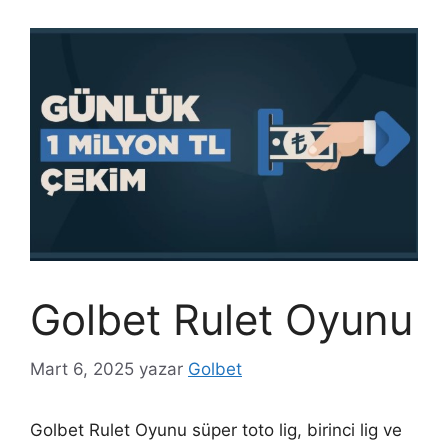
Golbet Rulet Oyunu
Mart 6, 2025
yazar
Golbet
Golbet Rulet Oyunu süper toto lig, birinci lig ve