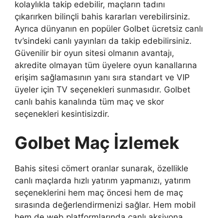
kolaylıkla takip edebilir, maçların tadını
çıkarırken bilinçli bahis kararları verebilirsiniz.
Ayrıca dünyanın en popüler Golbet ücretsiz canlı
tv’sindeki canlı yayınları da takip edebilirsiniz.
Güvenilir bir oyun sitesi olmanın avantajı,
akredite olmayan tüm üyelere oyun kanallarına
erişim sağlamasının yanı sıra standart ve VIP
üyeler için TV seçenekleri sunmasıdır. Golbet
canlı bahis kanalında tüm maç ve skor
seçenekleri kesintisizdir.
Golbet Maç İzlemek
Bahis sitesi cömert oranlar sunarak, özellikle
canlı maçlarda hızlı yatırım yapmanızı, yatırım
seçeneklerini hem maç öncesi hem de maç
sırasında değerlendirmenizi sağlar. Hem mobil
hem de web platformlarında canlı aksiyona