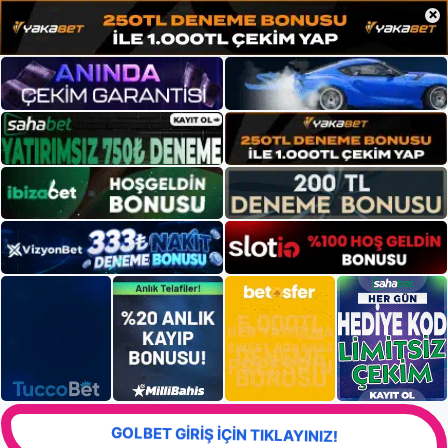
×
GOLBET GİRİŞ İÇİN TIKLAYINIZ!