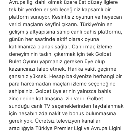
Avrupa ligi dahil olmak üzere üst düzey liglere
tek bir yerden erişebileceğiniz kapsamlı bir
platform sunuyor. Kesintisiz oyunun ve heyecan
verici maçların keyfini çıkarın. Türkiye’nin en
gelişmiş altyapısına sahip canlı bahis platformu,
günün her saatinde aktif olarak oyuna
katılmanıza olanak sağlar. Canlı maç izleme
deneyiminin tadını çıkarmak için tek Golbet
Rulet Oyunu yapmanız gereken üye olup
kazancınızı talep etmek. Harika vakit geçirme
şansınız yüksek. Hesap bakiyenize herhangi bir
para harcamadan maçları izleme seçeneğine
sahipsiniz. Golbet üyelerinin yalnızca bahis
zincirlerine katılmasına izin verir. Golbet
sunduğu canlı TV seçeneklerinden faydalanmak
için hesabınızda nakit ve bonus bulunmasına
gerek yok. Ücretsiz televizyon kanalları
aracılığıyla Türkiye Premier Ligi ve Avrupa Ligini