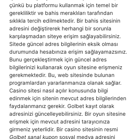
çünkü bu platformu kullanmak için temel bir
gerekliliktir ve bahis meraklıları tarafından
sıklıkla tercih edilmektedir. Bir bahis sitesinin
adresini değiştirerek herhangi bir sorunla
karşılaşmadan siteye erişim sağlayabilirsiniz.
Sitede güncel adres bilgilerinin eksik olması
durumunda hesabınıza erişim sağlayamazsınız.
Bunu gerçekleştirmek için güncel adres
bilgilerinizi kullanarak oyun sitesine erişmeniz
gerekmektedir. Bu, web sitesinde bulunan
programlardan yararlanmanıza olanak sağlar.
Casino sitesi nasıl açılır konusunda bilgi
edinmek için sitenin mevcut adres bilgilerinden
faydalanmanız gerekir. Golbet kayıt olarak
adresinizi güncelleyebilirsiniz. Bir oyun sitesine
erişmek için mevcut adresini tarayıcınıza
girmeniz yeterlidir. Bir casino sitesinin resmi
Golbet sanal kupon
sosyal medya adresini