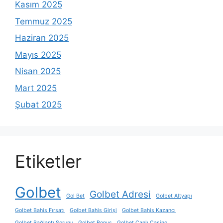
Kasım 2025
Temmuz 2025
Haziran 2025
Mayıs 2025
Nisan 2025
Mart 2025
Şubat 2025
Etiketler
Golbet
Golbet Adresi
Gol Bet
Golbet Altyapı
Golbet Bahis Fırsatı
Golbet Bahis Girişi
Golbet Bahis Kazancı
Golbet Bağlantı Sorunu
Golbet Bonus
Golbet Canlı Casino