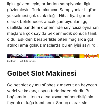
ligini gözlemleyin, ardından şampiyonlar ligini
gözlemleyin. Türk takımının Şampiyonlar Ligi’ne
yükselmesi çok uzak değil. Nihai fiyat garanti
olarak belirlenecek ancak şampiyonlar ligi,
özellikle pandemi döneminde seyircisiz oynanan
maçlarda çok sayıda beklenmedik sonuca tanık
oldu. Eskiden beraberlikle biten maçlarda gol
atılırdı ama golsüz maçlarda bu en iyisi sayılırdı.
Golbet Slot Makinesi
Golbet Slot Makinesi
Golbet slot oyunu şüphesiz mevcut en heyecan
verici ve kazançlı oyun türlerinden biridir. Bu
bağlamda sitenin altyapısının mühendisliğinin
faydalı olduğu kanıtlandı. Sonuç olarak slot