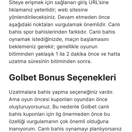
Siteye erişmek için sağlanan giriş URL’sine
tıklamanız yeterlidir; web sitesine
yönlendirileceksiniz. Devam etmeden önce
aşağıdaki noktaları vurgulamak önemlidir. Canlı
bahis spor bahislerinden farklıdır. Canlı bahis
oynamak istediğinizde, maçın başlamasını
beklemeniz gerekir; genellikle oyunun
bitiminden yaklaşık 1 ila 2 dakika önce ve hatta
uzatma süresinin bitiminden sonra.
Golbet Bonus Seçenekleri
Uzatmalara bahis yapma seçeneğiniz vardır.
Ama oyun öncesi kuponları oyundan önce
oluşturuyorsunuz. Bu nedenle Golbet canlı
bahis kuponları için lig önermeden önce bu
özelliği vurgulamanın çok önemli olduğuna
inanıyorum. Canlı bahis oynamayı planlıyorsanız