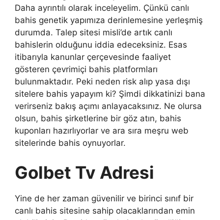
Daha ayrıntılı olarak inceleyelim. Çünkü canlı
bahis genetik yapımıza derinlemesine yerleşmiş
durumda. Talep sitesi misli’de artık canlı
bahislerin olduğunu iddia edeceksiniz. Esas
itibarıyla kanunlar çerçevesinde faaliyet
gösteren çevrimiçi bahis platformları
bulunmaktadır. Peki neden risk alıp yasa dışı
sitelere bahis yapayım ki? Şimdi dikkatinizi bana
verirseniz bakış açımı anlayacaksınız. Ne olursa
olsun, bahis şirketlerine bir göz atın, bahis
kuponları hazırlıyorlar ve ara sıra meşru web
sitelerinde bahis oynuyorlar.
Golbet Tv Adresi
Yine de her zaman güvenilir ve birinci sınıf bir
canlı bahis sitesine sahip olacaklarından emin