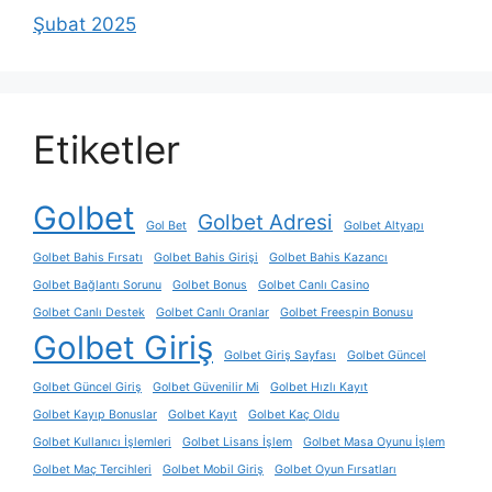
Şubat 2025
Etiketler
Golbet
Golbet Adresi
Gol Bet
Golbet Altyapı
Golbet Bahis Fırsatı
Golbet Bahis Girişi
Golbet Bahis Kazancı
Golbet Bağlantı Sorunu
Golbet Bonus
Golbet Canlı Casino
Golbet Canlı Destek
Golbet Canlı Oranlar
Golbet Freespin Bonusu
Golbet Giriş
Golbet Giriş Sayfası
Golbet Güncel
Golbet Güncel Giriş
Golbet Güvenilir Mi
Golbet Hızlı Kayıt
Golbet Kayıp Bonuslar
Golbet Kayıt
Golbet Kaç Oldu
Golbet Kullanıcı İşlemleri
Golbet Lisans İşlem
Golbet Masa Oyunu İşlem
Golbet Maç Tercihleri
Golbet Mobil Giriş
Golbet Oyun Fırsatları