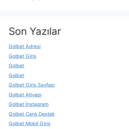
Son Yazılar
Golbet Adresi
Golbet Giriş
Golbet
Golbet
Golbet Giriş Sayfası
Golbet Altyapı
Golbet İnstagram
Golbet Canlı Destek
Golbet Mobil Giriş