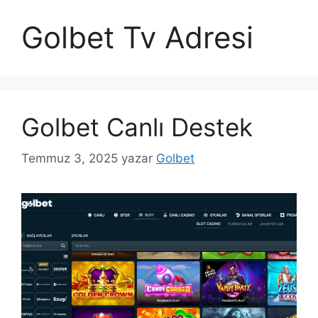
Golbet Tv Adresi
Golbet Canlı Destek
Temmuz 3, 2025
yazar
Golbet