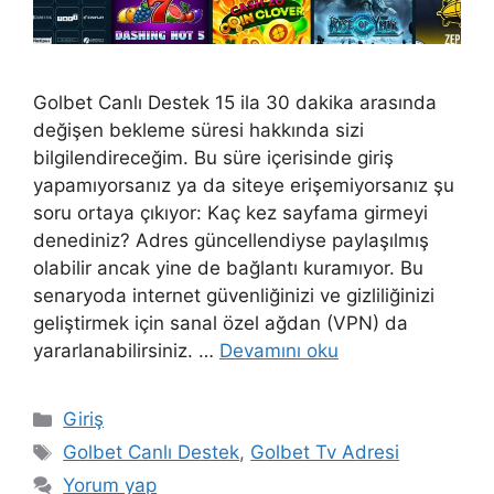
Golbet Canlı Destek 15 ila 30 dakika arasında
değişen bekleme süresi hakkında sizi
bilgilendireceğim. Bu süre içerisinde giriş
yapamıyorsanız ya da siteye erişemiyorsanız şu
soru ortaya çıkıyor: Kaç kez sayfama girmeyi
denediniz? Adres güncellendiyse paylaşılmış
olabilir ancak yine de bağlantı kuramıyor. Bu
senaryoda internet güvenliğinizi ve gizliliğinizi
geliştirmek için sanal özel ağdan (VPN) da
yararlanabilirsiniz. …
Devamını oku
Kategoriler
Giriş
Etiketler
Golbet Canlı Destek
,
Golbet Tv Adresi
Yorum yap