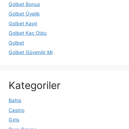
Golbet Bonus
Golbet Üyelik
Golbet Kayıt
Golbet Kaç Oldu
Golbet
Golbet Güvenilir Mi
Kategoriler
Bahis
Casino
Giriş