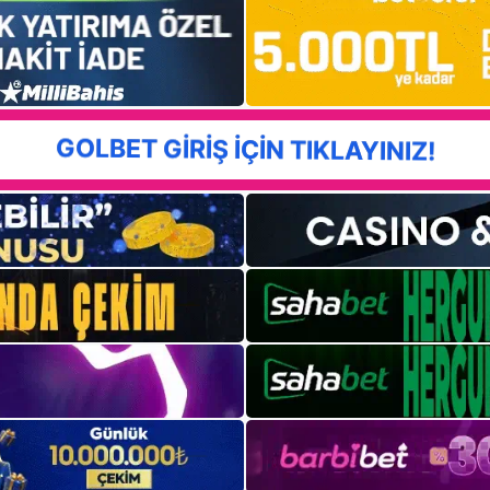
GOLBET GİRİŞ İÇİN TIKLAYINIZ!