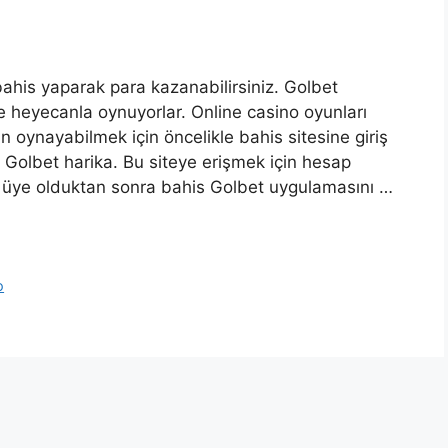
e bahis yaparak para kazanabilirsiniz. Golbet
ve heyecanla oynuyorlar. Online casino oyunları
n oynayabilmek için öncelikle bahis sitesine giriş
Golbet harika. Bu siteye erişmek için hesap
eye üye olduktan sonra bahis Golbet uygulamasını …
o