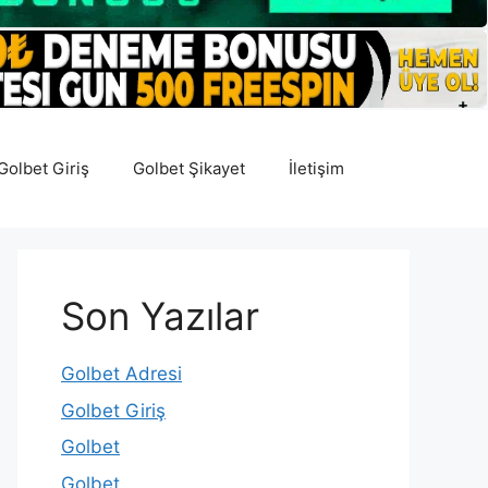
Golbet Giriş
Golbet Şikayet
İletişim
Son Yazılar
Golbet Adresi
Golbet Giriş
Golbet
Golbet