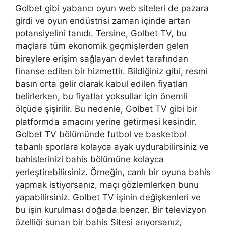
Golbet gibi yabancı oyun web siteleri de pazara
girdi ve oyun endüstrisi zaman içinde artan
potansiyelini tanıdı. Tersine, Golbet TV, bu
maçlara tüm ekonomik geçmişlerden gelen
bireylere erişim sağlayan devlet tarafından
finanse edilen bir hizmettir. Bildiğiniz gibi, resmi
basın orta gelir olarak kabul edilen fiyatları
belirlerken, bu fiyatlar yoksullar için önemli
ölçüde şişirilir. Bu nedenle, Golbet TV gibi bir
platformda amacını yerine getirmesi kesindir.
Golbet TV bölümünde futbol ve basketbol
tabanlı sporlara kolayca ayak uydurabilirsiniz ve
bahislerinizi bahis bölümüne kolayca
yerleştirebilirsiniz. Örneğin, canlı bir oyuna bahis
yapmak istiyorsanız, maçı gözlemlerken bunu
yapabilirsiniz. Golbet TV işinin değişkenleri ve
bu işin kurulması doğada benzer. Bir televizyon
özelliği sunan bir bahis Sitesi arıyorsanız,