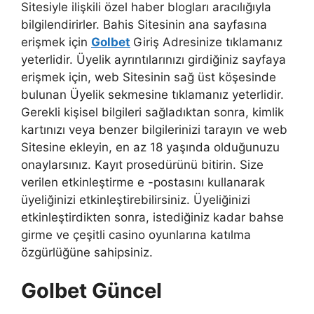
Sitesiyle ilişkili özel haber blogları aracılığıyla
bilgilendirirler. Bahis Sitesinin ana sayfasına
erişmek için
Golbet
Giriş Adresinize tıklamanız
yeterlidir. Üyelik ayrıntılarınızı girdiğiniz sayfaya
erişmek için, web Sitesinin sağ üst köşesinde
bulunan Üyelik sekmesine tıklamanız yeterlidir.
Gerekli kişisel bilgileri sağladıktan sonra, kimlik
kartınızı veya benzer bilgilerinizi tarayın ve web
Sitesine ekleyin, en az 18 yaşında olduğunuzu
onaylarsınız. Kayıt prosedürünü bitirin. Size
verilen etkinleştirme e -postasını kullanarak
üyeliğinizi etkinleştirebilirsiniz. Üyeliğinizi
etkinleştirdikten sonra, istediğiniz kadar bahse
girme ve çeşitli casino oyunlarına katılma
özgürlüğüne sahipsiniz.
Golbet Güncel