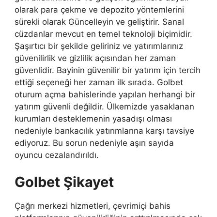
olarak para çekme ve depozito yöntemlerini
sürekli olarak Güncelleyin ve geliştirir. Sanal
cüzdanlar mevcut en temel teknoloji biçimidir.
Şaşırtıcı bir şekilde geliriniz ve yatırımlarınız
güvenilirlik ve gizlilik açısından her zaman
güvenlidir. Bayinin güvenilir bir yatırım için tercih
ettiği seçeneği her zaman ilk sırada. Golbet
oturum açma bahislerinde yapılan herhangi bir
yatırım güvenli değildir. Ülkemizde yasaklanan
kurumları desteklemenin yasadışı olması
nedeniyle bankacılık yatırımlarına karşı tavsiye
ediyoruz. Bu sorun nedeniyle aşırı sayıda
oyuncu cezalandırıldı.
Golbet Şikayet
Çağrı merkezi hizmetleri, çevrimiçi bahis