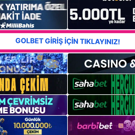
GOLBET GİRİŞ İÇİN TIKLAYINIZ!