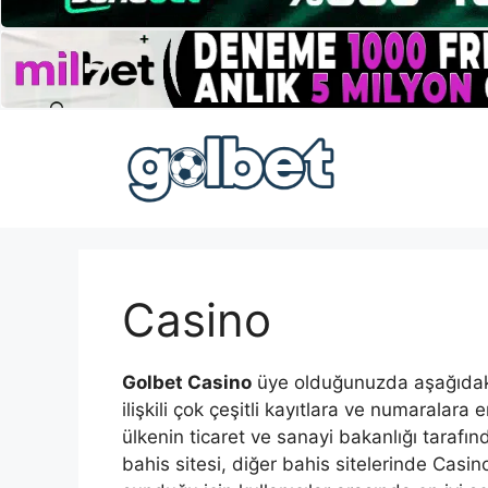
İçeriğe
atla
Casino
Golbet Casino
üye olduğunuzda aşağıdaki i
ilişkili çok çeşitli kayıtlara ve numaralar
ülkenin ticaret ve sanayi bakanlığı tarafı
bahis sitesi, diğer bahis sitelerinde Casi