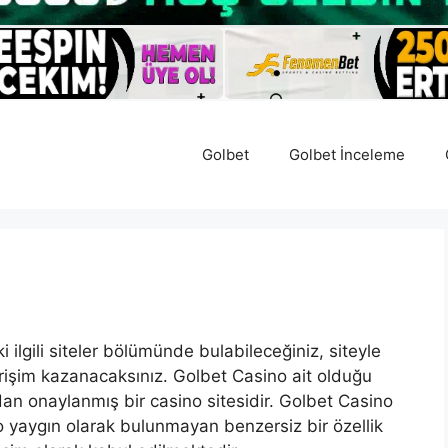
Golbet
Golbet İnceleme
lgili siteler bölümünde bulabileceğiniz, siteyle
a erişim kazanacaksınız. Golbet Casino ait olduğu
ndan onaylanmış bir casino sitesidir. Golbet Casino
no yaygın olarak bulunmayan benzersiz bir özellik