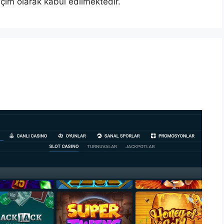
eçim olarak kabul edilmektedir.