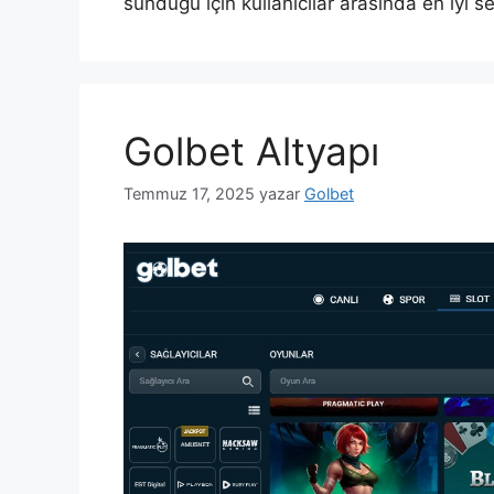
sunduğu için kullanıcılar arasında en iyi s
Golbet Altyapı
Temmuz 17, 2025
yazar
Golbet