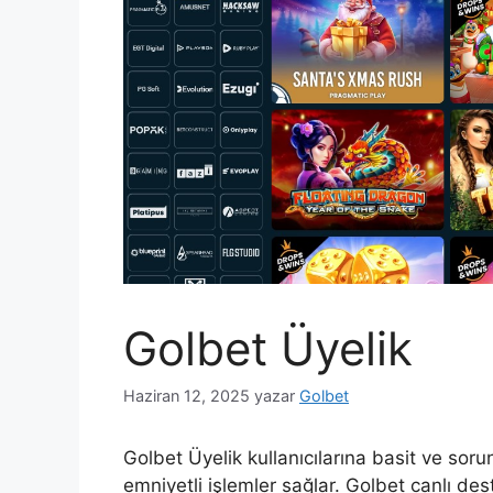
Golbet Üyelik
Haziran 12, 2025
yazar
Golbet
Golbet Üyelik kullanıcılarına basit ve so
emniyetli işlemler sağlar. Golbet canlı des