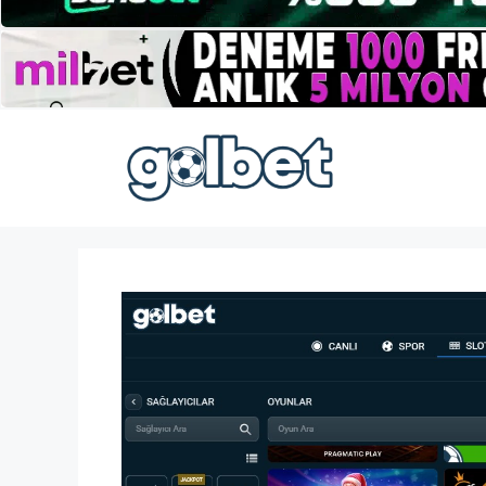
İçeriğe
atla