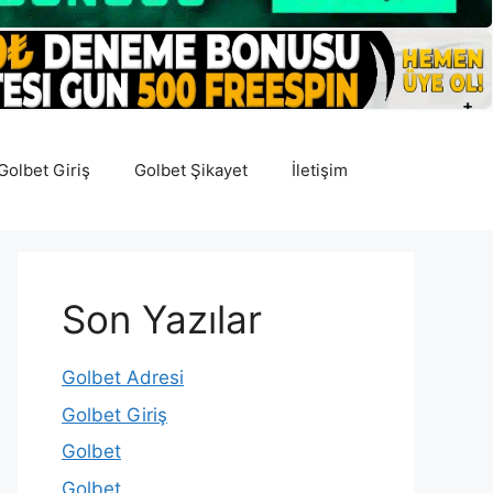
Golbet Giriş
Golbet Şikayet
İletişim
Son Yazılar
Golbet Adresi
Golbet Giriş
Golbet
Golbet