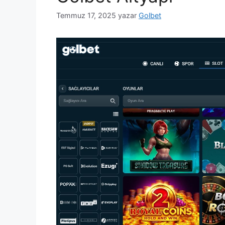
Temmuz 17, 2025
yazar
Golbet