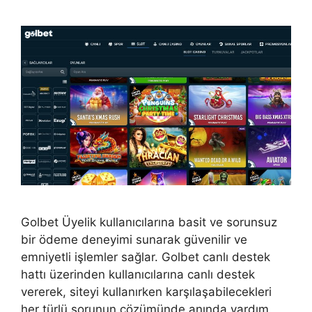
Golbet Üyelik kullanıcılarına basit ve sorunsuz
bir ödeme deneyimi sunarak güvenilir ve
emniyetli işlemler sağlar. Golbet canlı destek
hattı üzerinden kullanıcılarına canlı destek
vererek, siteyi kullanırken karşılaşabilecekleri
her türlü sorunun çözümünde anında yardım