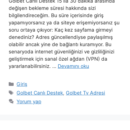
Golbet Canlı Destek 15 ila 30 dakika arasında
değişen bekleme süresi hakkında sizi
bilgilendireceğim. Bu süre içerisinde giriş
yapamıyorsanız ya da siteye erişemiyorsanız şu
soru ortaya çıkıyor: Kaç kez sayfama girmeyi
denediniz? Adres güncellendiyse paylaşılmış
olabilir ancak yine de bağlantı kuramıyor. Bu
senaryoda internet güvenliğinizi ve gizliliğinizi
geliştirmek için sanal özel ağdan (VPN) da
yararlanabilirsiniz. …
Devamını oku
Kategoriler
Giriş
Etiketler
Golbet Canlı Destek
,
Golbet Tv Adresi
Yorum yap