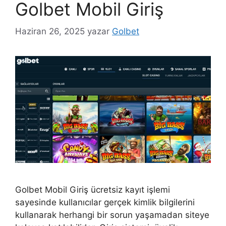
Golbet Mobil Giriş
Haziran 26, 2025
yazar
Golbet
Golbet Mobil Giriş ücretsiz kayıt işlemi
sayesinde kullanıcılar gerçek kimlik bilgilerini
kullanarak herhangi bir sorun yaşamadan siteye