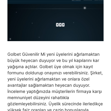
Golbet Güvenilir Mi yeni üyelerini ağırlamaktan
büyük heyecan duyuyor ve bu yıl kapılarını kar
yağışına açtılar. Golbet üye olmak için kayıt
formunu doldurup onayınızı verebilirsiniz. Şirket,
yeni üyelerini ağırlamaktan ve onlara özel
avantajlar sağlamaktan heyecan duyuyor.
İnceleme yaptığınızda müşterilerin firmaya karşı
memnuniyet düzeyini rahatlıkla
gözlemleyebilirsiniz. Üyelik sürecinde ilerledikçe
yüksek faiz oranları ve cazip bonuslarıyla