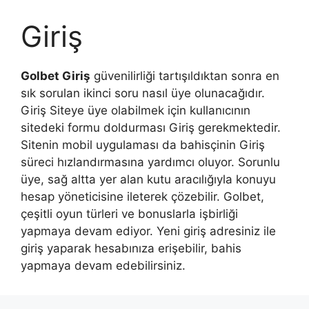
Giriş
Golbet Giriş
güvenilirliği tartışıldıktan sonra en
sık sorulan ikinci soru nasıl üye olunacağıdır.
Giriş Siteye üye olabilmek için kullanıcının
sitedeki formu doldurması Giriş gerekmektedir.
Sitenin mobil uygulaması da bahisçinin Giriş
süreci hızlandırmasına yardımcı oluyor. Sorunlu
üye, sağ altta yer alan kutu aracılığıyla konuyu
hesap yöneticisine ileterek çözebilir. Golbet,
çeşitli oyun türleri ve bonuslarla işbirliği
yapmaya devam ediyor. Yeni giriş adresiniz ile
giriş yaparak hesabınıza erişebilir, bahis
yapmaya devam edebilirsiniz.