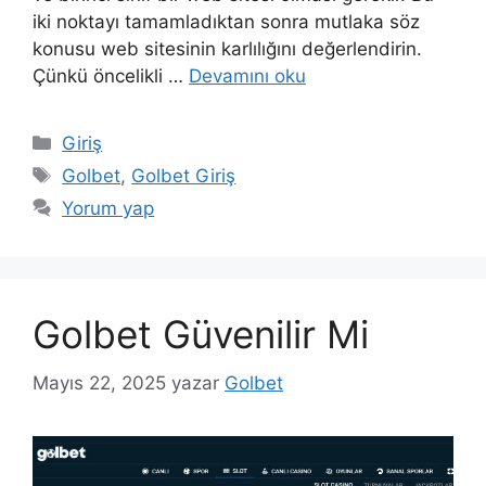
iki noktayı tamamladıktan sonra mutlaka söz
konusu web sitesinin karlılığını değerlendirin.
Çünkü öncelikli …
Devamını oku
Kategoriler
Giriş
Etiketler
Golbet
,
Golbet Giriş
Yorum yap
Golbet Güvenilir Mi
Mayıs 22, 2025
yazar
Golbet