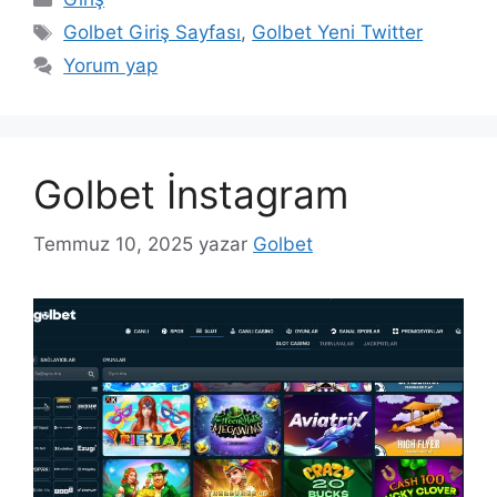
Etiketler
Golbet Giriş Sayfası
,
Golbet Yeni Twitter
Yorum yap
Golbet İnstagram
Temmuz 10, 2025
yazar
Golbet