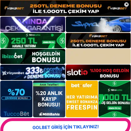
×
GOLBET GİRİŞ İÇİN TIKLAYINIZ!