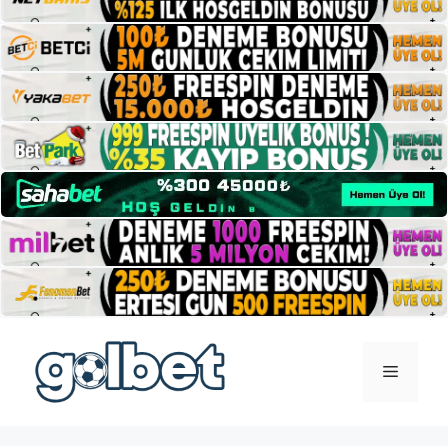
İçeriğe
atla
Menü