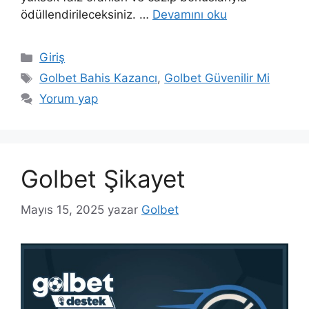
ödüllendirileceksiniz. …
Devamını oku
Kategoriler
Giriş
Etiketler
Golbet Bahis Kazancı
,
Golbet Güvenilir Mi
Yorum yap
Golbet Şikayet
Mayıs 15, 2025
yazar
Golbet