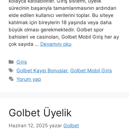
kolayca katılabilirler. Giriş sistemi, üyelik
sürecinin başarıyla tamamlanmasının ardından
elde edilen kullanıcı verilerini toplar. Bu siteye
katılmak için bireylerin 18 yaşında veya daha
büyük olması gerekmektedir. Golbet spor
bahisleri ve casinoları, Golbet Mobil Giriş her ay
çok sayıda …
Devamını oku
Kategoriler
Giriş
Etiketler
Golbet Kayıp Bonuslar
,
Golbet Mobil Giriş
Yorum yap
Golbet Üyelik
Haziran 12, 2025
yazar
Golbet