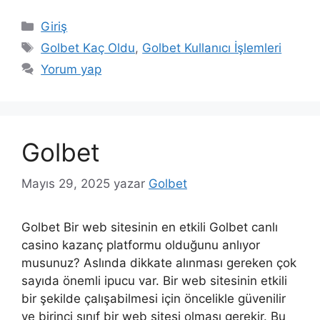
Kategoriler
Giriş
Etiketler
Golbet Kaç Oldu
,
Golbet Kullanıcı İşlemleri
Yorum yap
Golbet
Mayıs 29, 2025
yazar
Golbet
Golbet Bir web sitesinin en etkili Golbet canlı
casino kazanç platformu olduğunu anlıyor
musunuz? Aslında dikkate alınması gereken çok
sayıda önemli ipucu var. Bir web sitesinin etkili
bir şekilde çalışabilmesi için öncelikle güvenilir
ve birinci sınıf bir web sitesi olması gerekir. Bu