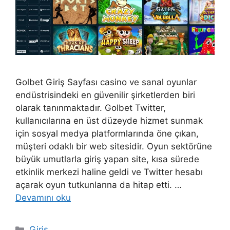
Golbet Giriş Sayfası casino ve sanal oyunlar
endüstrisindeki en güvenilir şirketlerden biri
olarak tanınmaktadır. Golbet Twitter,
kullanıcılarına en üst düzeyde hizmet sunmak
için sosyal medya platformlarında öne çıkan,
müşteri odaklı bir web sitesidir. Oyun sektörüne
büyük umutlarla giriş yapan site, kısa sürede
etkinlik merkezi haline geldi ve Twitter hesabı
açarak oyun tutkunlarına da hitap etti. …
Devamını oku
Kategoriler
Giriş