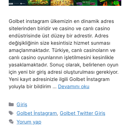
Golbet instagram ülkemizin en dinamik adres
sitelerinden biridir ve casino ve canlı casino
endüstrisinde üst düzey bir adrestir. Adres
değişikliğinin size kesintisiz hizmet sunması
amaçlanmaktadır. Türkiye, canlı casinoların ve
canlı casino oyunlarının işletilmesini kesinlikle
yasaklamaktadır. Sonuç olarak, belirlenen oyun
için yeni bir giriş adresi oluşturulması gerekiyor.
Yeni kayıt adresinizle ilgili Golbet İnstagram
yoluyla bir bildirim …
Devamını oku
Kategoriler
Giriş
Etiketler
Golbet İnstagram
,
Golbet Twitter Giriş
Yorum yap