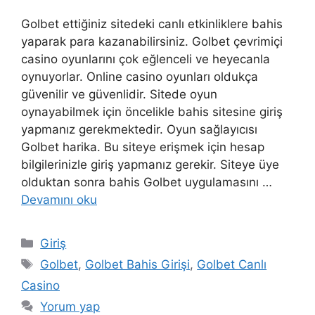
Golbet ettiğiniz sitedeki canlı etkinliklere bahis
yaparak para kazanabilirsiniz. Golbet çevrimiçi
casino oyunlarını çok eğlenceli ve heyecanla
oynuyorlar. Online casino oyunları oldukça
güvenilir ve güvenlidir. Sitede oyun
oynayabilmek için öncelikle bahis sitesine giriş
yapmanız gerekmektedir. Oyun sağlayıcısı
Golbet harika. Bu siteye erişmek için hesap
bilgilerinizle giriş yapmanız gerekir. Siteye üye
olduktan sonra bahis Golbet uygulamasını …
Devamını oku
Kategoriler
Giriş
Etiketler
Golbet
,
Golbet Bahis Girişi
,
Golbet Canlı
Casino
Yorum yap