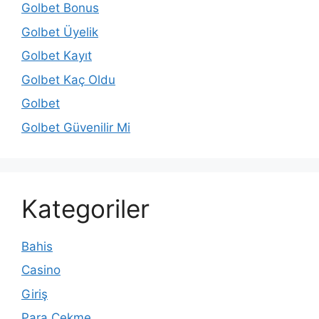
Golbet Bonus
Golbet Üyelik
Golbet Kayıt
Golbet Kaç Oldu
Golbet
Golbet Güvenilir Mi
Kategoriler
Bahis
Casino
Giriş
Para Çekme