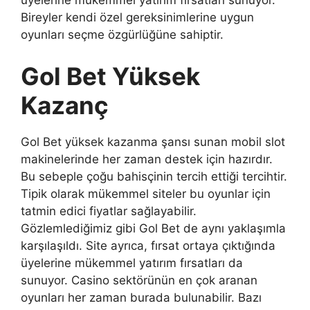
üyelerine mükemmel yatırım fırsatları sunuyor.
Bireyler kendi özel gereksinimlerine uygun
oyunları seçme özgürlüğüne sahiptir.
Gol Bet Yüksek
Kazanç
Gol Bet yüksek kazanma şansı sunan mobil slot
makinelerinde her zaman destek için hazırdır.
Bu sebeple çoğu bahisçinin tercih ettiği tercihtir.
Tipik olarak mükemmel siteler bu oyunlar için
tatmin edici fiyatlar sağlayabilir.
Gözlemlediğimiz gibi Gol Bet de aynı yaklaşımla
karşılaşıldı. Site ayrıca, fırsat ortaya çıktığında
üyelerine mükemmel yatırım fırsatları da
sunuyor. Casino sektörünün en çok aranan
oyunları her zaman burada bulunabilir. Bazı