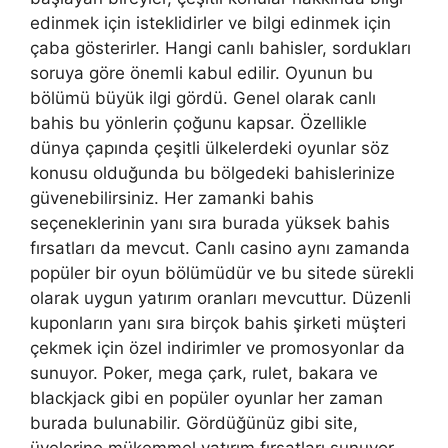
edinmek için isteklidirler ve bilgi edinmek için
çaba gösterirler. Hangi canlı bahisler, sordukları
soruya göre önemli kabul edilir. Oyunun bu
bölümü büyük ilgi gördü. Genel olarak canlı
bahis bu yönlerin çoğunu kapsar. Özellikle
dünya çapında çeşitli ülkelerdeki oyunlar söz
konusu olduğunda bu bölgedeki bahislerinize
güvenebilirsiniz. Her zamanki bahis
seçeneklerinin yanı sıra burada yüksek bahis
fırsatları da mevcut. Canlı casino aynı zamanda
popüler bir oyun bölümüdür ve bu sitede sürekli
olarak uygun yatırım oranları mevcuttur. Düzenli
kuponların yanı sıra birçok bahis şirketi müşteri
çekmek için özel indirimler ve promosyonlar da
sunuyor. Poker, mega çark, rulet, bakara ve
blackjack gibi en popüler oyunlar her zaman
burada bulunabilir. Gördüğünüz gibi site,