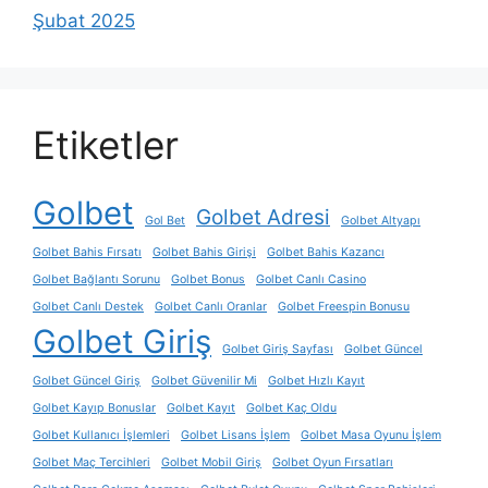
Şubat 2025
Etiketler
Golbet
Golbet Adresi
Gol Bet
Golbet Altyapı
Golbet Bahis Fırsatı
Golbet Bahis Girişi
Golbet Bahis Kazancı
Golbet Bağlantı Sorunu
Golbet Bonus
Golbet Canlı Casino
Golbet Canlı Destek
Golbet Canlı Oranlar
Golbet Freespin Bonusu
Golbet Giriş
Golbet Giriş Sayfası
Golbet Güncel
Golbet Güncel Giriş
Golbet Güvenilir Mi
Golbet Hızlı Kayıt
Golbet Kayıp Bonuslar
Golbet Kayıt
Golbet Kaç Oldu
Golbet Kullanıcı İşlemleri
Golbet Lisans İşlem
Golbet Masa Oyunu İşlem
Golbet Maç Tercihleri
Golbet Mobil Giriş
Golbet Oyun Fırsatları