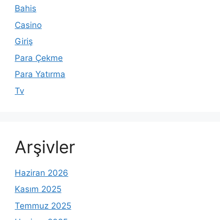
Bahis
Casino
Giriş
Para Çekme
Para Yatırma
Tv
Arşivler
Haziran 2026
Kasım 2025
Temmuz 2025