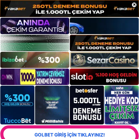
×
GOLBET GİRİŞ İÇİN TIKLAYINIZ!