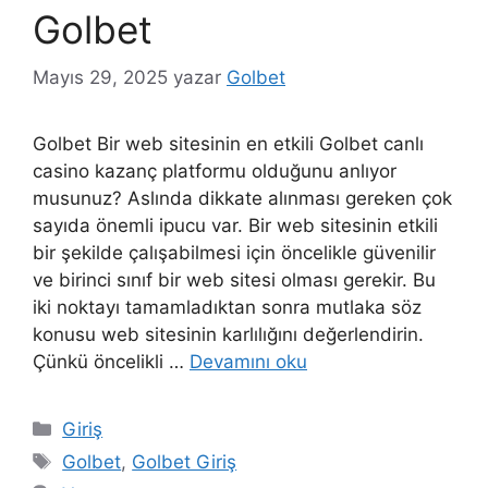
Golbet
Mayıs 29, 2025
yazar
Golbet
Golbet Bir web sitesinin en etkili Golbet canlı
casino kazanç platformu olduğunu anlıyor
musunuz? Aslında dikkate alınması gereken çok
sayıda önemli ipucu var. Bir web sitesinin etkili
bir şekilde çalışabilmesi için öncelikle güvenilir
ve birinci sınıf bir web sitesi olması gerekir. Bu
iki noktayı tamamladıktan sonra mutlaka söz
konusu web sitesinin karlılığını değerlendirin.
Çünkü öncelikli …
Devamını oku
Kategoriler
Giriş
Etiketler
Golbet
,
Golbet Giriş