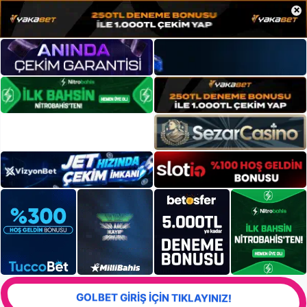
×
GOLBET GİRİŞ İÇİN TIKLAYINIZ!