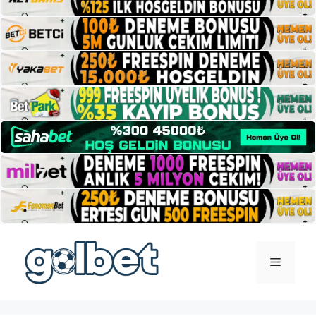
İçeriğe
atla
Menü