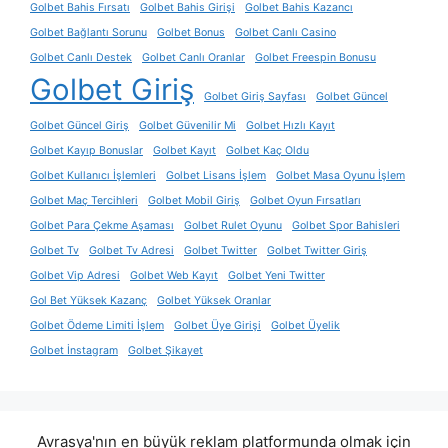
Golbet Bahis Fırsatı
Golbet Bahis Girişi
Golbet Bahis Kazancı
Golbet Bağlantı Sorunu
Golbet Bonus
Golbet Canlı Casino
Golbet Canlı Destek
Golbet Canlı Oranlar
Golbet Freespin Bonusu
Golbet Giriş
Golbet Giriş Sayfası
Golbet Güncel
Golbet Güncel Giriş
Golbet Güvenilir Mi
Golbet Hızlı Kayıt
Golbet Kayıp Bonuslar
Golbet Kayıt
Golbet Kaç Oldu
Golbet Kullanıcı İşlemleri
Golbet Lisans İşlem
Golbet Masa Oyunu İşlem
Golbet Maç Tercihleri
Golbet Mobil Giriş
Golbet Oyun Fırsatları
Golbet Para Çekme Aşaması
Golbet Rulet Oyunu
Golbet Spor Bahisleri
Golbet Tv
Golbet Tv Adresi
Golbet Twitter
Golbet Twitter Giriş
Golbet Vip Adresi
Golbet Web Kayıt
Golbet Yeni Twitter
Gol Bet Yüksek Kazanç
Golbet Yüksek Oranlar
Golbet Ödeme Limiti İşlem
Golbet Üye Girişi
Golbet Üyelik
Golbet İnstagram
Golbet Şikayet
Avrasya'nın en büyük reklam platformunda olmak için