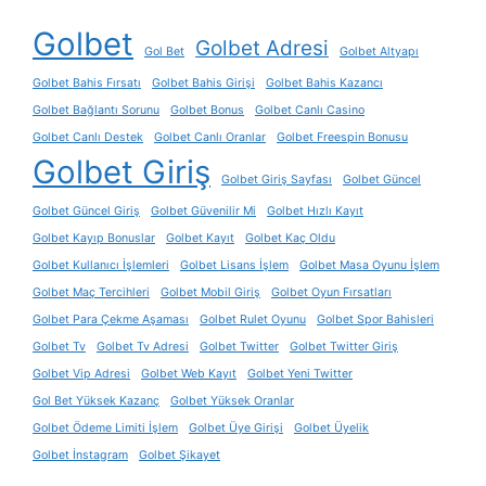
Golbet
Golbet Adresi
Gol Bet
Golbet Altyapı
Golbet Bahis Fırsatı
Golbet Bahis Girişi
Golbet Bahis Kazancı
Golbet Bağlantı Sorunu
Golbet Bonus
Golbet Canlı Casino
Golbet Canlı Destek
Golbet Canlı Oranlar
Golbet Freespin Bonusu
Golbet Giriş
Golbet Giriş Sayfası
Golbet Güncel
Golbet Güncel Giriş
Golbet Güvenilir Mi
Golbet Hızlı Kayıt
Golbet Kayıp Bonuslar
Golbet Kayıt
Golbet Kaç Oldu
Golbet Kullanıcı İşlemleri
Golbet Lisans İşlem
Golbet Masa Oyunu İşlem
Golbet Maç Tercihleri
Golbet Mobil Giriş
Golbet Oyun Fırsatları
Golbet Para Çekme Aşaması
Golbet Rulet Oyunu
Golbet Spor Bahisleri
Golbet Tv
Golbet Tv Adresi
Golbet Twitter
Golbet Twitter Giriş
Golbet Vip Adresi
Golbet Web Kayıt
Golbet Yeni Twitter
Gol Bet Yüksek Kazanç
Golbet Yüksek Oranlar
Golbet Ödeme Limiti İşlem
Golbet Üye Girişi
Golbet Üyelik
Golbet İnstagram
Golbet Şikayet