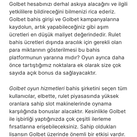
Golbet hesabınızı derhal askıya alacağını ve ilgili
yetkililere bildireceğini bilmenizi rica ederiz.
Golbet bahis girişi ve Golbet kampanyalarına
kaydolun, artık yapabileceğiniz gibi aşım
ücretleri en düşük maliyet değerindedir. Rulet
bahis ücretleri dışında aracılık için gerekli olan
para miktarının gösterilmesi bu bahis
platformunun yararına mıdır? Oyun ayrıca daha
önce tartıştığımız noktalara ek olarak size çok
sayıda açık bonus da sağlayacaktır.
Golbet oyun hizmetleri
bahis şirketini seçen tüm
kullanıcılar, elbette, rulet piyasasında yüksek
oranlara sahip slot makinelerinde oynama
karşılığında bonuslar alacaktır. Kesinlikle Golbet
ile işbirliği yaptığınızda çok çeşitli ilerleme
fırsatlarına erişebileceksiniz. Sahip oldukları
lisansın Golbet üzerinde önemli bir etkisi vardır.