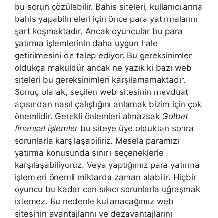
bu sorun çözülebilir. Bahis siteleri, kullanıcılarına
bahis yapabilmeleri için önce para yatırmalarını
şart koşmaktadır. Ancak oyuncular bu para
yatırma işlemlerinin daha uygun hale
getirilmesini de talep ediyor. Bu gereksinimler
oldukça makuldür ancak ne yazık ki bazı web
siteleri bu gereksinimleri karşılamamaktadır.
Sonuç olarak, seçilen web sitesinin mevduat
açısından nasıl çalıştığını anlamak bizim için çok
önemlidir. Gerekli önlemleri almazsak
Golbet
finansal işlemler
bu siteye üye olduktan sonra
sorunlarla karşılaşabiliriz. Mesela paramızı
yatırma konusunda sınırlı seçeneklerle
karşılaşabiliyoruz. Veya yaptığımız para yatırma
işlemleri önemli miktarda zaman alabilir. Hiçbir
oyuncu bu kadar can sıkıcı sorunlarla uğraşmak
istemez. Bu nedenle kullanacağımız web
sitesinin avantajlarını ve dezavantajlarını