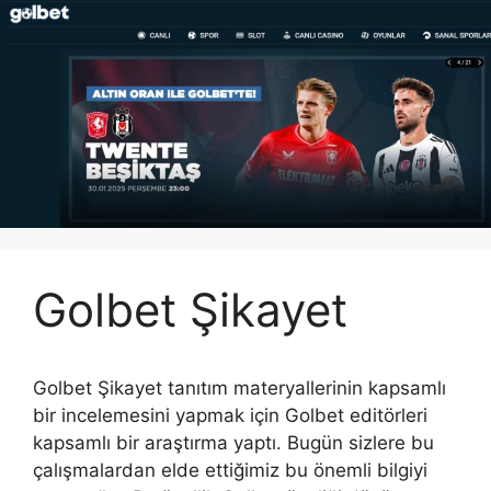
Golbet Şikayet
Golbet Şikayet tanıtım materyallerinin kapsamlı
bir incelemesini yapmak için Golbet editörleri
kapsamlı bir araştırma yaptı. Bugün sizlere bu
çalışmalardan elde ettiğimiz bu önemli bilgiyi