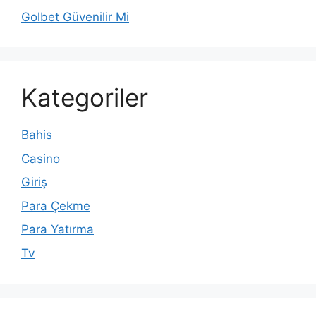
Golbet Güvenilir Mi
Kategoriler
Bahis
Casino
Giriş
Para Çekme
Para Yatırma
Tv