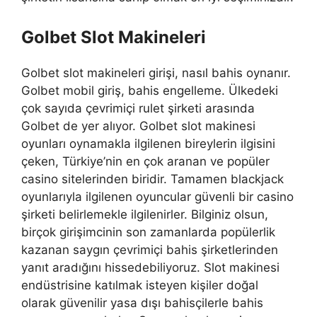
Golbet Slot Makineleri
Golbet slot makineleri girişi, nasıl bahis oynanır.
Golbet mobil giriş, bahis engelleme. Ülkedeki
çok sayıda çevrimiçi rulet şirketi arasında
Golbet de yer alıyor. Golbet slot makinesi
oyunları oynamakla ilgilenen bireylerin ilgisini
çeken, Türkiye’nin en çok aranan ve popüler
casino sitelerinden biridir. Tamamen blackjack
oyunlarıyla ilgilenen oyuncular güvenli bir casino
şirketi belirlemekle ilgilenirler. Bilginiz olsun,
birçok girişimcinin son zamanlarda popülerlik
kazanan saygın çevrimiçi bahis şirketlerinden
yanıt aradığını hissedebiliyoruz. Slot makinesi
endüstrisine katılmak isteyen kişiler doğal
olarak güvenilir yasa dışı bahisçilerle bahis