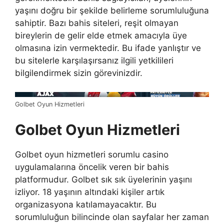
yaşını doğru bir şekilde belirleme sorumluluğuna
sahiptir. Bazı bahis siteleri, reşit olmayan
bireylerin de gelir elde etmek amacıyla üye
olmasına izin vermektedir. Bu ifade yanlıştır ve
bu sitelerle karşılaşırsanız ilgili yetkilileri
bilgilendirmek sizin görevinizdir.
Golbet Oyun Hizmetleri
Golbet Oyun Hizmetleri
Golbet oyun hizmetleri sorumlu casino
uygulamalarına öncelik veren bir bahis
platformudur. Golbet sık sık üyelerinin yaşını
izliyor. 18 yaşının altındaki kişiler artık
organizasyona katılamayacaktır. Bu
sorumluluğun bilincinde olan sayfalar her zaman