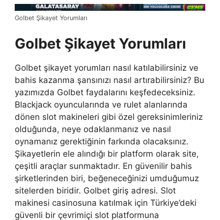
Golbet Şikayet Yorumları
Golbet Şikayet Yorumları
Golbet şikayet yorumları nasıl katılabilirsiniz ve
bahis kazanma şansınızı nasıl artırabilirsiniz? Bu
yazımızda Golbet faydalarını keşfedeceksiniz.
Blackjack oyuncularında ve rulet alanlarında
dönen slot makineleri gibi özel gereksinimleriniz
olduğunda, neye odaklanmanız ve nasıl
oynamanız gerektiğinin farkında olacaksınız.
Şikayetlerin ele alındığı bir platform olarak site,
çeşitli araçlar sunmaktadır. En güvenilir bahis
şirketlerinden biri, beğeneceğinizi umduğumuz
sitelerden biridir. Golbet giriş adresi. Slot
makinesi casinosuna katılmak için Türkiye’deki
güvenli bir çevrimiçi slot platformuna