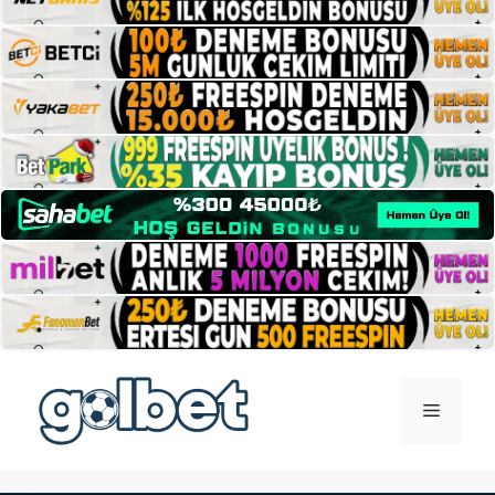
İçeriğe
atla
Menü