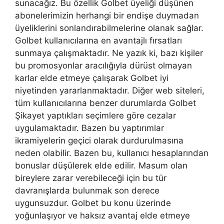
sunacağız. Bu özellik Golbet üyeliği düşünen
abonelerimizin herhangi bir endişe duymadan
üyeliklerini sonlandırabilmelerine olanak sağlar.
Golbet kullanıcılarına en avantajlı fırsatları
sunmaya çalışmaktadır. Ne yazık ki, bazı kişiler
bu promosyonlar aracılığıyla dürüst olmayan
karlar elde etmeye çalışarak Golbet iyi
niyetinden yararlanmaktadır. Diğer web siteleri,
tüm kullanıcılarına benzer durumlarda Golbet
Şikayet yaptıkları seçimlere göre cezalar
uygulamaktadır. Bazen bu yaptırımlar
ikramiyelerin geçici olarak durdurulmasına
neden olabilir. Bazen bu, kullanıcı hesaplarından
bonuslar düşülerek elde edilir. Masum olan
bireylere zarar verebileceği için bu tür
davranışlarda bulunmak son derece
uygunsuzdur. Golbet bu konu üzerinde
yoğunlaşıyor ve haksız avantaj elde etmeye