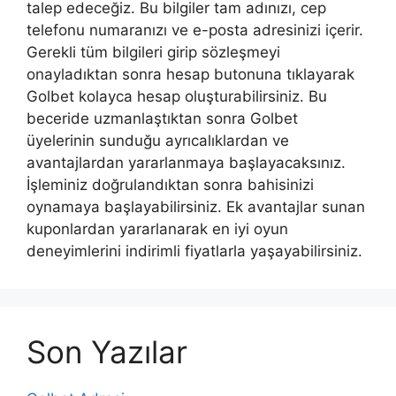
talep edeceğiz. Bu bilgiler tam adınızı, cep
telefonu numaranızı ve e-posta adresinizi içerir.
Gerekli tüm bilgileri girip sözleşmeyi
onayladıktan sonra hesap butonuna tıklayarak
Golbet kolayca hesap oluşturabilirsiniz. Bu
beceride uzmanlaştıktan sonra Golbet
üyelerinin sunduğu ayrıcalıklardan ve
avantajlardan yararlanmaya başlayacaksınız.
İşleminiz doğrulandıktan sonra bahisinizi
oynamaya başlayabilirsiniz. Ek avantajlar sunan
kuponlardan yararlanarak en iyi oyun
deneyimlerini indirimli fiyatlarla yaşayabilirsiniz.
Son Yazılar