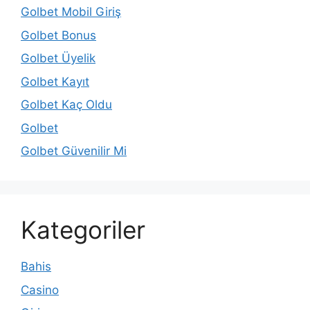
Golbet Mobil Giriş
Golbet Bonus
Golbet Üyelik
Golbet Kayıt
Golbet Kaç Oldu
Golbet
Golbet Güvenilir Mi
Kategoriler
Bahis
Casino