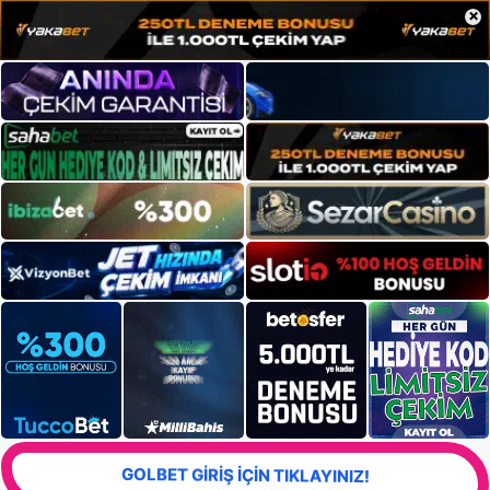
×
GOLBET GİRİŞ İÇİN TIKLAYINIZ!