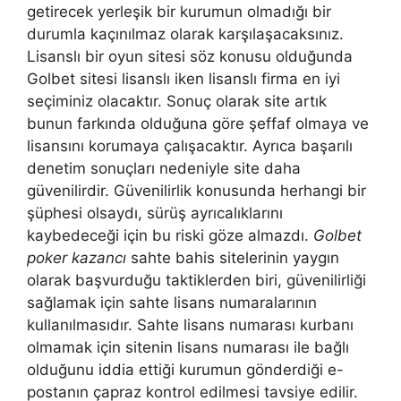
getirecek yerleşik bir kurumun olmadığı bir
durumla kaçınılmaz olarak karşılaşacaksınız.
Lisanslı bir oyun sitesi söz konusu olduğunda
Golbet sitesi lisanslı iken lisanslı firma en iyi
seçiminiz olacaktır. Sonuç olarak site artık
bunun farkında olduğuna göre şeffaf olmaya ve
lisansını korumaya çalışacaktır. Ayrıca başarılı
denetim sonuçları nedeniyle site daha
güvenilirdir. Güvenilirlik konusunda herhangi bir
şüphesi olsaydı, sürüş ayrıcalıklarını
kaybedeceği için bu riski göze almazdı.
Golbet
poker kazancı
sahte bahis sitelerinin yaygın
olarak başvurduğu taktiklerden biri, güvenilirliği
sağlamak için sahte lisans numaralarının
kullanılmasıdır. Sahte lisans numarası kurbanı
olmamak için sitenin lisans numarası ile bağlı
olduğunu iddia ettiği kurumun gönderdiği e-
postanın çapraz kontrol edilmesi tavsiye edilir.