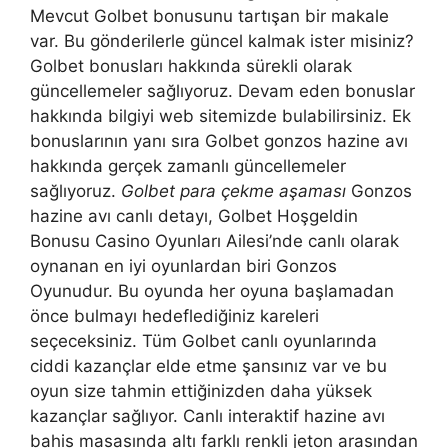
Mevcut Golbet bonusunu tartışan bir makale
var. Bu gönderilerle güncel kalmak ister misiniz?
Golbet bonusları hakkında sürekli olarak
güncellemeler sağlıyoruz. Devam eden bonuslar
hakkında bilgiyi web sitemizde bulabilirsiniz. Ek
bonuslarının yanı sıra Golbet gonzos hazine avı
hakkında gerçek zamanlı güncellemeler
sağlıyoruz.
Golbet para çekme aşaması
Gonzos
hazine avı canlı detayı, Golbet Hoşgeldin
Bonusu Casino Oyunları Ailesi’nde canlı olarak
oynanan en iyi oyunlardan biri Gonzos
Oyunudur. Bu oyunda her oyuna başlamadan
önce bulmayı hedeflediğiniz kareleri
seçeceksiniz. Tüm Golbet canlı oyunlarında
ciddi kazançlar elde etme şansınız var ve bu
oyun size tahmin ettiğinizden daha yüksek
kazançlar sağlıyor. Canlı interaktif hazine avı
bahis masasında altı farklı renkli jeton arasından