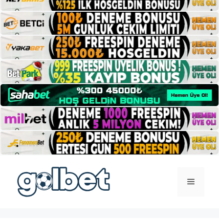
İçeriğe
atla
Menü