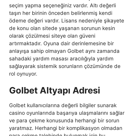
seçim yapma seçeneğiniz vardır. Altı değerli
taşın her birinin önceden belirlenmiş kendi
ödeme değeri vardır. Lisans nedeniyle şikayete
de konu olan sitede yaşanan sorunun kesin
olarak çözülmesi siteye olan güveni
artırmaktadır. Oyuna dair derinlemesine bir
anlayışa sahip olmayan Golbet aynı zamanda
sahadaki yardım masası aracılığıyla yardım
sağlayarak sistemik sorunların çözümünde de
rol oynuyor.
Golbet Altyapı Adresi
Golbet kullanıcılarına değerli bilgiler sunarak
casino oyunlarında başarıya ulaşmalarını sağlar
ve para çekme konusunda herhangi bir sorun
yaratmaz. Herhangi bir komplikasyon olmadan
para çekme talebinde bulunmak için bu