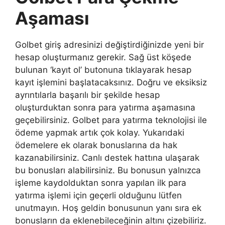
Aşaması
Golbet giriş adresinizi değiştirdiğinizde yeni bir
hesap oluşturmanız gerekir. Sağ üst köşede
bulunan ‘kayıt ol’ butonuna tıklayarak hesap
kayıt işlemini başlatacaksınız. Doğru ve eksiksiz
ayrıntılarla başarılı bir şekilde hesap
oluşturduktan sonra para yatırma aşamasına
geçebilirsiniz. Golbet para yatırma teknolojisi ile
ödeme yapmak artık çok kolay. Yukarıdaki
ödemelere ek olarak bonuslarına da hak
kazanabilirsiniz. Canlı destek hattına ulaşarak
bu bonusları alabilirsiniz. Bu bonusun yalnızca
işleme kaydolduktan sonra yapılan ilk para
yatırma işlemi için geçerli olduğunu lütfen
unutmayın. Hoş geldin bonusunun yanı sıra ek
bonusların da eklenebileceğinin altını çizebiliriz.