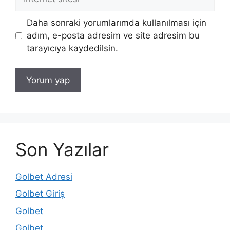
sitesi
Daha sonraki yorumlarımda kullanılması için
adım, e-posta adresim ve site adresim bu
tarayıcıya kaydedilsin.
Son Yazılar
Golbet Adresi
Golbet Giriş
Golbet
Golbet