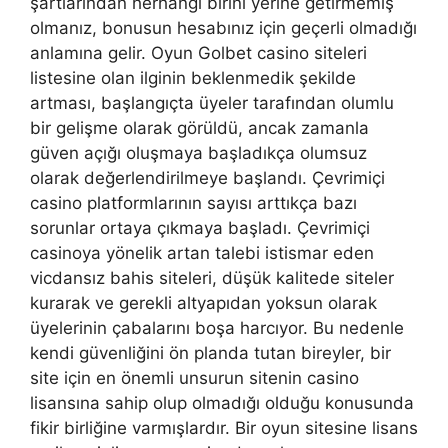
şartlarından herhangi birini yerine getirmemiş
olmanız, bonusun hesabınız için geçerli olmadığı
anlamına gelir. Oyun Golbet casino siteleri
listesine olan ilginin beklenmedik şekilde
artması, başlangıçta üyeler tarafından olumlu
bir gelişme olarak görüldü, ancak zamanla
güven açığı oluşmaya başladıkça olumsuz
olarak değerlendirilmeye başlandı. Çevrimiçi
casino platformlarının sayısı arttıkça bazı
sorunlar ortaya çıkmaya başladı. Çevrimiçi
casinoya yönelik artan talebi istismar eden
vicdansız bahis siteleri, düşük kalitede siteler
kurarak ve gerekli altyapıdan yoksun olarak
üyelerinin çabalarını boşa harcıyor. Bu nedenle
kendi güvenliğini ön planda tutan bireyler, bir
site için en önemli unsurun sitenin casino
lisansına sahip olup olmadığı olduğu konusunda
fikir birliğine varmışlardır. Bir oyun sitesine lisans