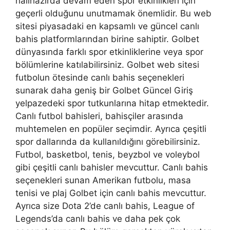
halihazırda devam eden spor etkinlikleri için
geçerli olduğunu unutmamak önemlidir. Bu web
sitesi piyasadaki en kapsamlı ve güncel canlı
bahis platformlarından birine sahiptir. Golbet
dünyasında farklı spor etkinliklerine veya spor
bölümlerine katılabilirsiniz. Golbet web sitesi
futbolun ötesinde canlı bahis seçenekleri
sunarak daha geniş bir Golbet Güncel Giriş
yelpazedeki spor tutkunlarına hitap etmektedir.
Canlı futbol bahisleri, bahisçiler arasında
muhtemelen en popüler seçimdir. Ayrıca çeşitli
spor dallarında da kullanıldığını görebilirsiniz.
Futbol, ​​basketbol, ​​tenis, beyzbol ve voleybol
gibi çeşitli canlı bahisler mevcuttur. Canlı bahis
seçenekleri sunan Amerikan futbolu, masa
tenisi ve plaj Golbet için canlı bahis mevcuttur.
Ayrıca size Dota 2’de canlı bahis, League of
Legends’da canlı bahis ve daha pek çok