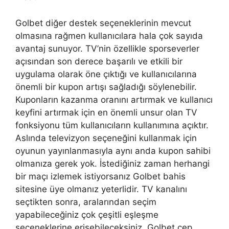
Golbet diğer destek seçeneklerinin mevcut
olmasına rağmen kullanıcılara hala çok sayıda
avantaj sunuyor. TV’nin özellikle sporseverler
açısından son derece başarılı ve etkili bir
uygulama olarak öne çıktığı ve kullanıcılarına
önemli bir kupon artışı sağladığı söylenebilir.
Kuponların kazanma oranını artırmak ve kullanıcı
keyfini artırmak için en önemli unsur olan TV
fonksiyonu tüm kullanıcıların kullanımına açıktır.
Aslında televizyon seçeneğini kullanmak için
oyunun yayınlanmasıyla aynı anda kupon sahibi
olmanıza gerek yok. İstediğiniz zaman herhangi
bir maçı izlemek istiyorsanız Golbet bahis
sitesine üye olmanız yeterlidir. TV kanalını
seçtikten sonra, aralarından seçim
yapabileceğiniz çok çeşitli eşleşme
seçeneklerine erişebileceksiniz. Golbet cep