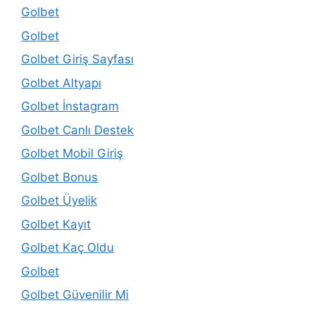
Golbet
Golbet
Golbet Giriş Sayfası
Golbet Altyapı
Golbet İnstagram
Golbet Canlı Destek
Golbet Mobil Giriş
Golbet Bonus
Golbet Üyelik
Golbet Kayıt
Golbet Kaç Oldu
Golbet
Golbet Güvenilir Mi