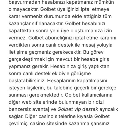
başvurmadan hesabınızı kapatmanız mümkün
olmayacaktır. Golbet üyeliğinizi iptal etmeye
karar vermeniz durumunda elde ettiğiniz tüm
kazançlar sıfırlanacaktır. Golbet hesabınızı
kapattıktan sonra yeni üye oluşturmanıza izin
vermez. Golbet aboneliğinizi iptal etme kararını
verdikten sonra canlı destek ile mesaj yoluyla
iletişime geçmeniz gerekecektir. Bu görevi
gerçekleştirmek için mevcut bir hesaba giriş
yapmanız gerekir. Hesabınıza giriş yaptıktan
sonra canlı destek ekibiyle görüşme
başlatabilirsiniz. Hesaplarının kapatılmasını
isteyen kişilerin, bu talebine geçerli bir gerekçe
sunması gerekmektedir. Golbet kullanıcılarına
diğer web sitelerinde bulunmayan bir dizi
benzersiz avantaj ve
Golbet vip destek
ayrıcalık
sağlar. Diğer casino sitelerine kıyasla Golbet
çevrimiçi casino sitesinde kazanma şansınız