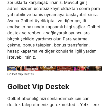
zorluklarla karşılaşabilirsiniz. Mevcut giriş
adresinizden ücretsiz kayıt olduktan sonra para
yatırabilir ve bahis oynamaya başlayabilirsiniz.
Ayrıca Golbet üyelik iptali ve diğer çeşitli
endişeler hakkında kapsamlı bilgi sağlar. Golbet
destek ve rehberlik sağlayarak oyunculara
birçok şekilde yardımcı olur. Para yatırma,
çekme, bonus talepleri, bonus transferleri,
hesap kapatma ve diğer konularla ilgili yardım
isteyebilirsiniz.
Golbet Vip Destek
Golbet Vip Destek
Golbet aboneliğinizi sonlandırmak için canlı
destek talep etmeniz gerekmektedir. Yetkililere