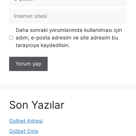
posta
İnternet
sitesi
Daha sonraki yorumlarımda kullanılması için
adım, e-posta adresim ve site adresim bu
tarayıcıya kaydedilsin.
Son Yazılar
Golbet Adresi
Golbet Giriş