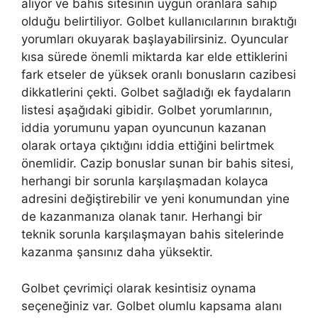
alıyor ve bahis sitesinin uygun oranlara sahip
olduğu belirtiliyor. Golbet kullanıcılarının bıraktığı
yorumları okuyarak başlayabilirsiniz. Oyuncular
kısa sürede önemli miktarda kar elde ettiklerini
fark etseler de yüksek oranlı bonusların cazibesi
dikkatlerini çekti. Golbet sağladığı ek faydaların
listesi aşağıdaki gibidir. Golbet yorumlarının,
iddia yorumunu yapan oyuncunun kazanan
olarak ortaya çıktığını iddia ettiğini belirtmek
önemlidir. Cazip bonuslar sunan bir bahis sitesi,
herhangi bir sorunla karşılaşmadan kolayca
adresini değiştirebilir ve yeni konumundan yine
de kazanmanıza olanak tanır. Herhangi bir
teknik sorunla karşılaşmayan bahis sitelerinde
kazanma şansınız daha yüksektir.
Golbet çevrimiçi olarak kesintisiz oynama
seçeneğiniz var. Golbet olumlu kapsama alanı