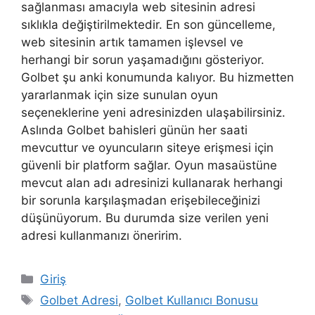
sağlanması amacıyla web sitesinin adresi
sıklıkla değiştirilmektedir. En son güncelleme,
web sitesinin artık tamamen işlevsel ve
herhangi bir sorun yaşamadığını gösteriyor.
Golbet şu anki konumunda kalıyor. Bu hizmetten
yararlanmak için size sunulan oyun
seçeneklerine yeni adresinizden ulaşabilirsiniz.
Aslında Golbet bahisleri günün her saati
mevcuttur ve oyuncuların siteye erişmesi için
güvenli bir platform sağlar. Oyun masaüstüne
mevcut alan adı adresinizi kullanarak herhangi
bir sorunla karşılaşmadan erişebileceğinizi
düşünüyorum. Bu durumda size verilen yeni
adresi kullanmanızı öneririm.
Kategoriler
Giriş
Etiketler
Golbet Adresi
,
Golbet Kullanıcı Bonusu