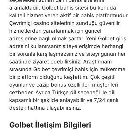
aramaktadır. Golbet bahis sitesi bu konuda
kaliteli hizmet veren aktif bir bahis platformudur.
Çevrimiçi casino sitelerinin sunduğu güvenilir
hizmetlerden yararlanmak için güncel
adreslerine bağlı olmak şarttır. Yeni Golbet giriş
adresini kullanırsanız siteye erişimde herhangi
bir sorunla karşılaşmazsınız ve siteyi günün her
saatinde ziyaret edebilirsiniz. Araştırmam
sırasında Golbet çevrimiçi bahis için mükemmel
bir platform olduğunu keşfettim. Çok çeşitli
oyunlar ve cazip bonus özellikleri müşterileri
cezbeder. Ayrıca Türkçe dil seçeneği ile dili
kapsamlı bir şekilde anlayabilir ve 7/24 canlı
destek hattına ulaşabilirsiniz.
Golbet İletişim Bilgileri