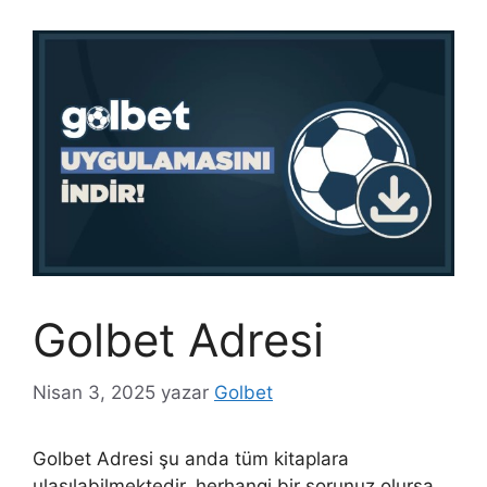
Golbet Adresi
Nisan 3, 2025
yazar
Golbet
Golbet Adresi şu anda tüm kitaplara
ulaşılabilmektedir, herhangi bir sorunuz olursa