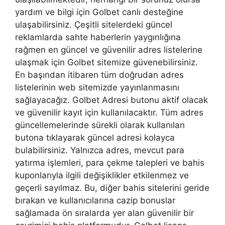
yardım ve bilgi için Golbet canlı desteğine
ulaşabilirsiniz. Çeşitli sitelerdeki güncel
reklamlarda sahte haberlerin yaygınlığına
rağmen en güncel ve güvenilir adres listelerine
ulaşmak için Golbet sitemize güvenebilirsiniz.
En başından itibaren tüm doğrudan adres
listelerinin web sitemizde yayınlanmasını
sağlayacağız. Golbet Adresi butonu aktif olacak
ve güvenilir kayıt için kullanılacaktır. Tüm adres
güncellemelerinde sürekli olarak kullanılan
butona tıklayarak güncel adresi kolayca
bulabilirsiniz. Yalnızca adres, mevcut para
yatırma işlemleri, para çekme talepleri ve bahis
kuponlarıyla ilgili değişiklikler etkilenmez ve
geçerli sayılmaz. Bu, diğer bahis sitelerini geride
bırakan ve kullanıcılarına cazip bonuslar
sağlamada ön sıralarda yer alan güvenilir bir