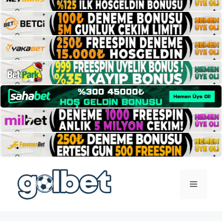
İçeriğe
atla
Menü