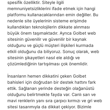
spesifik özelliktir. Siteyle ilgili
memnuniyetsizliklerini ifade etmek için hangi
platformu kullanacaklarından emin değiller. Bu
nedenle site üyelerinin sisteme erişimde
kullandıkları teknolojilerin dikkate alınması
büyük önem taşımaktadır. Ayrıca Golbet web
sitesinin güvenilir ve güvenilir bir kaynak
olduğunu ve güçlü müşteri ilişkileri kurmada
etkili olduğunu da biliyoruz. Sonuç olarak, web
sitesinin şikayetleri nasıl ele aldığı ve
çözümlediğinin tartışılması çok önemlidir.
İnsanların hemen dikkatini çeken Golbet
bahisleri için doğrudan bir destek hattını fark
ettik. Sağlanan yerinde desteğin olağanüstü
olduğunu belirtmekte fayda var. Canlı sarı ve
mavi renklerin yanı sıra çarpıcı kırmızı ve gri web
sitesi tasarımıyla da dikkat çekiyor. Bizimle