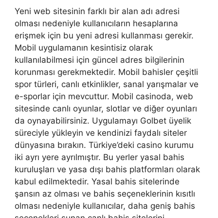
Yeni web sitesinin farklı bir alan adı adresi
olması nedeniyle kullanıcıların hesaplarına
erişmek için bu yeni adresi kullanması gerekir.
Mobil uygulamanın kesintisiz olarak
kullanılabilmesi için güncel adres bilgilerinin
korunması gerekmektedir. Mobil bahisler çeşitli
spor türleri, canlı etkinlikler, sanal yarışmalar ve
e-sporlar için mevcuttur. Mobil casinoda, web
sitesinde canlı oyunlar, slotlar ve diğer oyunları
da oynayabilirsiniz. Uygulamayı Golbet üyelik
süreciyle yükleyin ve kendinizi faydalı siteler
dünyasına bırakın. Türkiye’deki casino kurumu
iki ayrı yere ayrılmıştır. Bu yerler yasal bahis
kuruluşları ve yasa dışı bahis platformları olarak
kabul edilmektedir. Yasal bahis sitelerinde
şansın az olması ve bahis seçeneklerinin kısıtlı
olması nedeniyle kullanıcılar, daha geniş bahis
seçenekleri sunan canlı bahis sitelerini