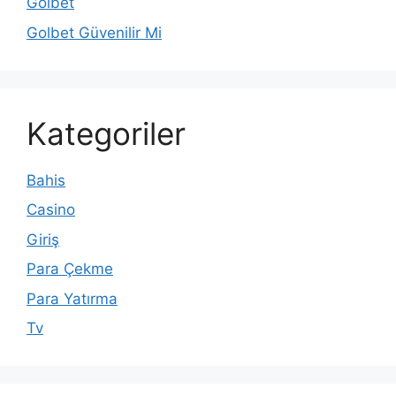
Golbet
Golbet Güvenilir Mi
Kategoriler
Bahis
Casino
Giriş
Para Çekme
Para Yatırma
Tv